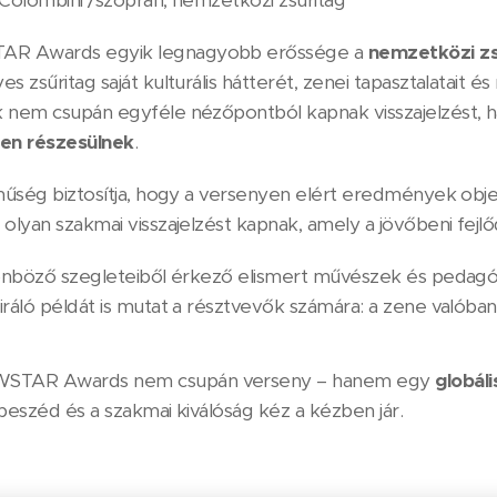
a Colombini /szoprán, nemzetközi zsűritag
 Awards egyik legnagyobb erőssége a
nemzetközi zs
s zsűritag saját kulturális hátterét, zenei tapasztalatait é
 nem csupán egyféle nézőpontból kapnak visszajelzést,
en részesülnek
.
ínűség biztosítja, hogy a versenyen elért eredmények obj
olyan szakmai visszajelzést kapnak, amely a jövőbeni fejlő
lönböző szegleteiből érkező elismert művészek és pedagó
iráló példát is mutat a résztvevők számára: a zene valób
TAR Awards nem csupán verseny – hanem egy
globáli
beszéd és a szakmai kiválóság kéz a kézben jár.