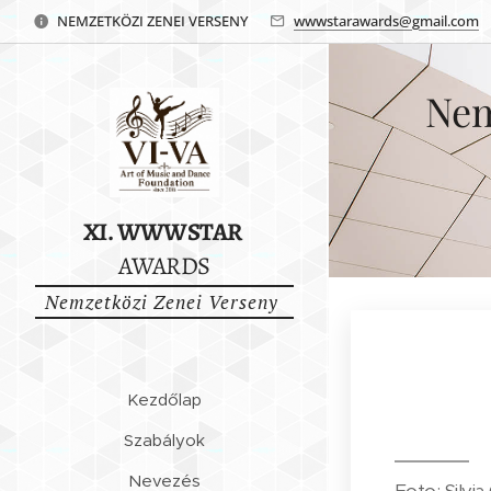
NEMZETKÖZI ZENEI VERSENY
wwwstarawards@gmail.com
Nem
XI. WWWSTAR
AWARDS
Nemzetközi Zenei Verseny
🌍
Kezdőlap
Szabályok
Nevezés