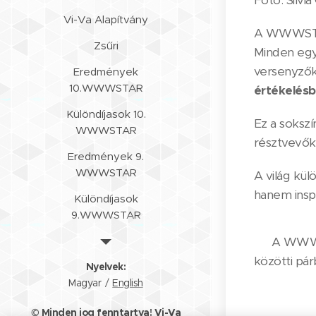
Foto: Silvi
Vi-Va Alapítvány
A WWWSTAR
Zsűri
Minden egye
versenyzők
Eredmények
10.WWWSTAR
értékelésb
Különdíjasok 10.
Ez a soksz
WWWSTAR
résztvevők 
Eredmények 9.
WWWSTAR
A világ kü
hanem insp
Különdíjasok
9.WWWSTAR
Blog
👉 A WWWS
közötti pár
Kapcsolat
Nyelvek
Magyar
English
© Minden jog fenntartva! Vi-Va