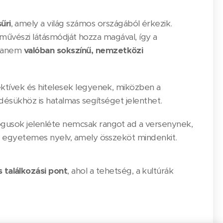
űri
, amely a világ számos országából érkezik.
s művészi látásmódját hozza magával, így a
 hanem
valóban sokszínű, nemzetközi
ektívek és hitelesek legyenek, miközben a
désükhöz is hatalmas segítséget jelenthet.
gusok jelenléte nemcsak rangot ad a versenynek,
an egyetemes nyelv, amely összeköt mindenkit.
s találkozási pont
, ahol a tehetség, a kultúrák