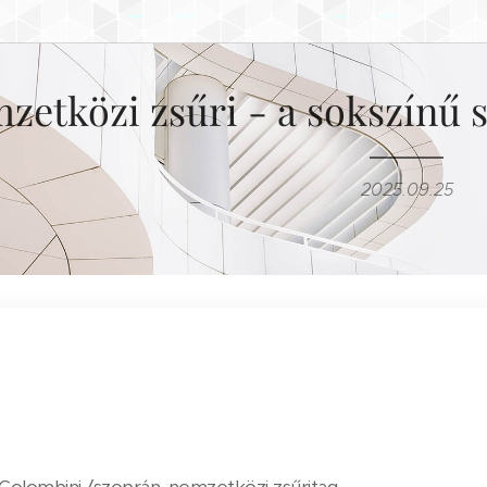
zetközi zsűri - a sokszínű s
2025.09.25